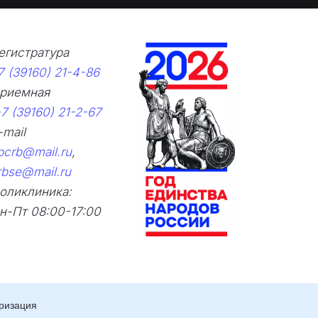
овидящих
егистратура 
7 (39160) 21-4-86
риемная      
7 (39160) 21-2-67
E-mail  
pcrb@mail.ru
,
rbse@mail.ru
оликлиника: 
н-Пт 08:00-17:00
ризация