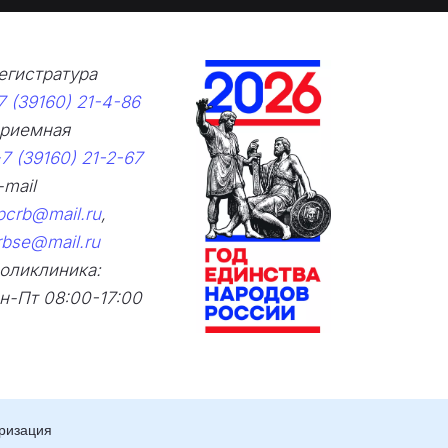
овидящих
егистратура 
7 (39160) 21-4-86
риемная      
7 (39160) 21-2-67
E-mail  
pcrb@mail.ru
,
rbse@mail.ru
оликлиника: 
н-Пт 08:00-17:00
ризация