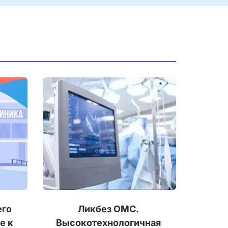
го 
Ликбез ОМС. 
 к 
Высокотехнологичная 