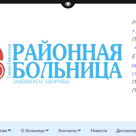
Перейти на версию для слаб
Р
+
П
+
p
c
П
П
там
О больнице
Контакты
Новости
Диспансе