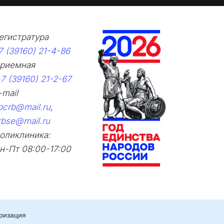
овидящих
егистратура 
7 (39160) 21-4-86
риемная      
7 (39160) 21-2-67
E-mail  
pcrb@mail.ru
,
rbse@mail.ru
оликлиника: 
н-Пт 08:00-17:00
ризация