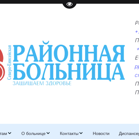
Перейти на версию для слаб
Р
+
П
+
p
c
П
П
там
О больнице
Контакты
Новости
Диспансе