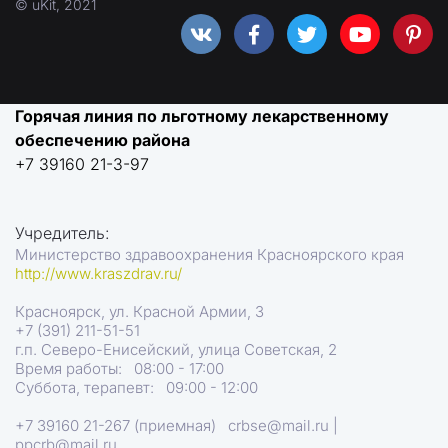
© uKit, 2021
Горячая линия по льготному лекарственному 
обеспечению района
+7 39160 21-3-97
Учредитель:
Министерство здравоохранения Красноярского края
http://www.kraszdrav.ru/
Красноярск, ул. Красной Армии, 3
+7 (391) 211-51-51
г.п. Северо-Енисейский, улица Советская, 2
Время работы:   08:00 - 17:00
Суббота, терапевт:   09:00 - 12:00
+7 39160 21-267 (приемная)   crbse@mail.ru |  
ppcrb@mail.ru